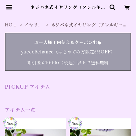
ネジバネ式イヤリング（アレルギー
対応） | ブローチのyucco beste
HOM
イヤリン
ネジバネ式イヤリング（アレルギー対
E
グ
応）
お一人様１回使えるクーポン配布
yucco5chance（はじめての方限定5%OFF）
割引後￥10000（税込）以上で送料無料
PICKUP アイテム
アイテム一覧