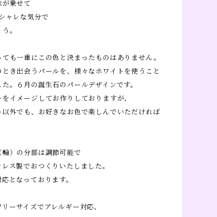
味が乗せて
オシャレな気分で
ょう。
っても一重にこの色と決まったものはありません。
のとき出会うパールを、様々なホワイトを使うこと
した。６月の誕生石のパールデザインです。
ーをイメージしてお作りしておりますが、
ー以外でも、お好きなお色で楽しんでいただければ
。
（輪）の分部は調節可能で
ンレス製でおつくりいたしました。
対応となっております。
フリーサイズでアレルギー対応、