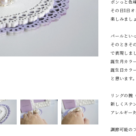
ポンっと色
その日1日
楽しみまし
パールとい
そのときそ
で表現しま
誕生月カラ
誕生日カラ
と思います
リングの腕
新しくステ
アレルギー
調節可能の