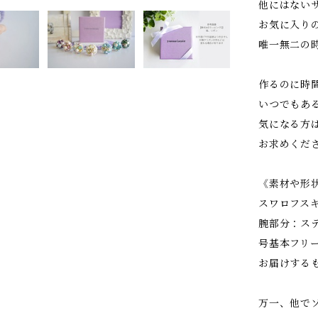
他にはない
お気に入り
唯一無二の
作るのに時
いつでもあ
気になる方
お求めくだ
《素材や形
スワロフス
腕部分：ス
号基本フリ
お届けする
万一、他で