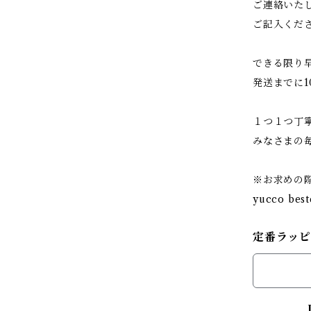
ご連絡いた
ご記入くだ
できる限り
発送までに
１つ１つ丁
みなさまの
※お求めの際
yucco best
定番ラッ