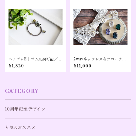
ヘアゴムE｜ゴム交換可能／P
2wayネックレス＆ブローチ、
rIsM PowER
クリスタルカラー、エメラル
¥1,320
¥11,000
ドグリーン、バイオレット、ダ
ークネイビー【トレジャース
クエア】
CATEGORY
10周年記念デザイン
人気&おススメ