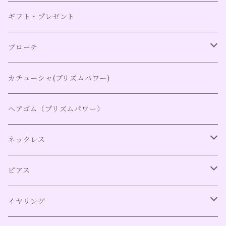
ギフト・プレゼント
ブローチ
ブローチ全て
カチューシャ(プリズムパワー)
ブローチ
ヘアゴム（プリズムパワー）
ピンブローチ
ネックレス
2wayネックレストップ
ネックレス全て
ピアス
2way取り外し可能チャーム
ネックレス（アレルギー対応）
ピアス全て（アレルギー対応）
イヤリング