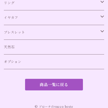
イヤリング全て
リング
ネジバネ式イヤリング
リング全て
イヤカフ
クリップ式イヤリング
リング（アレルギー対応）
イヤカフ全て
ブレスレット
ネジバネ式イヤリング（アレルギー対応）
イヤカフ（アレルギー対応）
バングル
天然石
オプション
商品一覧に戻る
© ブローチのyucco beste