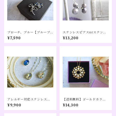
ブローチ、ブルー【ブルーブ
ステンレスピアスorステンレ
ーケ】
スイヤリング｜グレームーン
¥7,590
¥13,200
ストーン／大きめ｜【光のた
どり道】シルバーカラー、コ
ンビカラー（１０周年記念）
アレルギー対応ステンレスネ
【送料無料】ゴールドカラー
ックレス、ロイヤルブルー、
チェーン付、2wayネックレス
¥9,900
¥14,300
グレー×オレンジ、ミラーレイ
トップ＆ブローチ、ホワイト
ンボー【mirror】シルバーカ
大パール【クリスタルフラワ
ラー
ー】ゴールドカラー