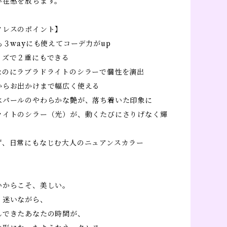
存在感を放ちます。
クレスのポイント】
も３wayにも使えてコーデ力がup
イズで２重にもできる
なのにラブラドライトのシラーで個性を演出
からお出かけまで幅広く使える
水パールのやわらかな艶が、落ち着いた印象に
ライトのシラー（光）が、動くたびにさりげなく輝
ず、日常にもなじむ大人のニュアンスカラー
いからこそ、美しい。
、迷いながら、
んできたあなたの時間が、