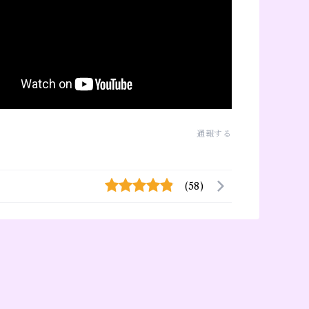
通報する
(58)