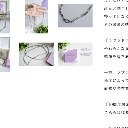
ひとつひと
誰かと同じ
整っていな
そのままの
【ラブラド
やわらかな
感情を落ち
一方、ラブ
角度によっ
直感や潜在
【10周年限
こちらは1