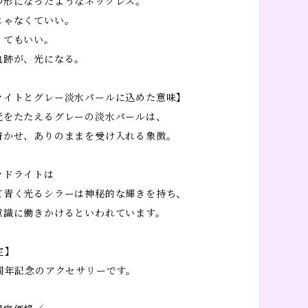
つ形になったようなネックレス。
じゃなくていい。
くてもいい。
軌跡が、光になる。
ライトとグレー淡水パールに込めた意味】
光をたたえるグレーの淡水パールは、
着かせ、ありのままを受け入れる象徴。
ラドライトは
て青く光るシラーは神秘的な輝きを持ち、
意識に働きかけるといわれています。
定】
0周年記念のアクセサリーです。