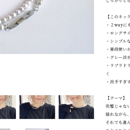
しっかりと
【このネッ
・２wayに
・ロングサ
・シンプル
・普段使い
・グレー淡
・ラブラド
く
・派手すぎ
【テーマ】
完璧じゃな
揺れながら
それでも進