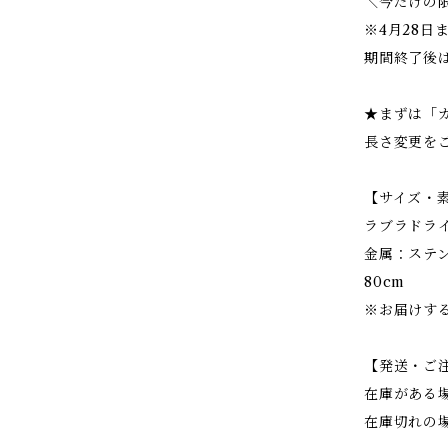
＼今だけの
※4月28日
期間終了後
★まずは「
長さ変更を
【サイズ・
ラブラドラ
金属：ステ
80cm
※お届けす
【発送・ご
在庫がある
在庫切れの