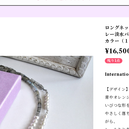
ロングネッ
レー淡水パ
カラー（
¥16,50
残り1点
Internatio
【デザイン
青やオレン
いびつな形
やさしく落
がら、