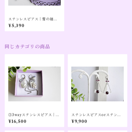
ステンレスピアス｜雪の結晶
モチーフ／リボンモチーフ｜
¥5,390
ゴールドカラー
同じカテゴリの商品
③3wayステンレスピアス｜／
ステンレスピアスorステンレ
グレー淡水パール×ラブラドラ
スイヤリングアレルギー対応
¥16,500
¥9,900
イト×ホワイト淡水パール×水
｜キャンディモチーフ／ガー
晶／大きめ｜【私に還る】シ
ネット×ハーキマーダイヤモン