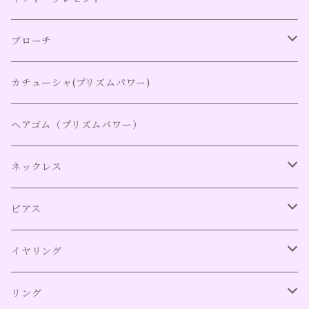
ブローチ
ブローチ全て
カチューシャ(プリズムパワー)
ブローチ
ヘアゴム（プリズムパワー）
ピンブローチ
ネックレス
2wayネックレストップ
ネックレス全て
ピアス
2way取り外し可能チャーム
ネックレス（アレルギー対応）
ピアス全て（アレルギー対応）
イヤリング
イヤリング全て
リング