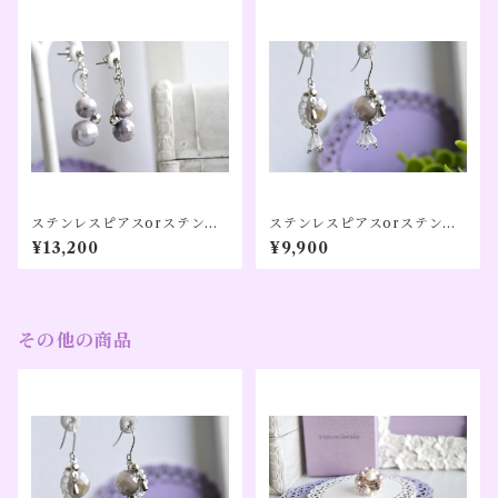
ルバーカラー（１０周年記
ド／大きめ｜【レイニーキャ
念）
ンディ】シルバーカラー（１
０周年記念）
ステンレスピアスorステンレ
ステンレスピアスorステンレ
スイヤリング｜グレームーン
スイヤリング｜月食モチーフ
¥13,200
¥9,900
ストーン／大きめ｜【光のた
／グレームーンストーン×水晶
どり道】シルバーカラー、コ
／大きめ｜【夜のぬくもり】
ンビカラー（１０周年記念）
シルバーカラー（１０周年記
念）
その他の商品