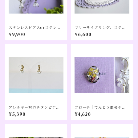
ステンレスピアスorステンレ
フリーサイズリング、ステン
スイヤリング｜月食モチーフ
レス、アレルギー対応、トル
¥9,900
¥6,600
／グレームーンストーン×水晶
マリンカラー（１０月誕生日
／大きめ｜【夜のぬくもり】
カラー）【Pon】
シルバーカラー（１０周年記
念）
アレルギー対応チタンピアス
ブローチ｜てんとう虫モチー
＆イヤリング、魔除け水晶
フ／イエロー×レッド／Sサイ
¥5,390
¥4,620
【ふるふる】１段
ズ【gallery】