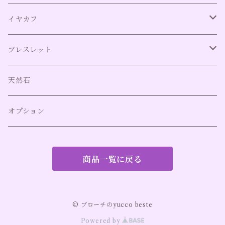
ネジバネ式イヤリング
リング全て
イヤカフ
クリップ式イヤリング
リング（アレルギー対応）
イヤカフ全て
ブレスレット
ネジバネ式イヤリング（アレルギー対応）
イヤカフ（アレルギー対応）
バングル
天然石
オプション
商品一覧に戻る
© ブローチのyucco beste
Powered by