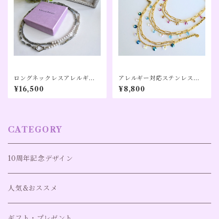
ロングネックレスアレルギー
アレルギー対応ステンレス製
対応｜ラブラドライト×グレー
マグネットブレス、ライトブ
¥16,500
¥8,800
淡水パール／80cm｜【形にな
ルー、ブルー、ピンク【shim
らない道】シルバーカラー
mer drops】ゴールドカラー
（１０周年記念）
CATEGORY
10周年記念デザイン
人気&おススメ
ギフト・プレゼント