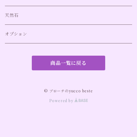
ネジバネ式イヤリング（アレルギー対応）
イヤカフ（アレルギー対応）
バングル
天然石
オプション
商品一覧に戻る
© ブローチのyucco beste
Powered by