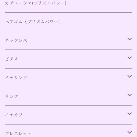
ブローチ全て
カチューシャ(プリズムパワー)
ブローチ
ヘアゴム（プリズムパワー）
ピンブローチ
ネックレス
2wayネックレストップ
ネックレス全て
ピアス
2way取り外し可能チャーム
ネックレス（アレルギー対応）
ピアス全て（アレルギー対応）
イヤリング
イヤリング全て
リング
ネジバネ式イヤリング
リング全て
イヤカフ
クリップ式イヤリング
リング（アレルギー対応）
イヤカフ全て
ブレスレット