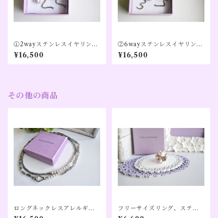
①2wayステンレスイヤリング
②6wayステンレスイヤリング
｜／グレー淡水パール×ラブラ
｜／グレー淡水パール×ラブラ
¥16,500
¥16,500
ドライト×ホワイト淡水パール
ドライト×ホワイト淡水パール
×水晶／大きめ｜【私に還る】
×水晶／大きめ｜【私に還る】
シルバーカラー（１０周年記
シルバーカラー（１０周年記
念）
念）
その他の商品
ロングネックレスアレルギー
フリーサイズリング、ステン
対応｜ラブラドライト×グレー
レス、アレルギー対応、トル