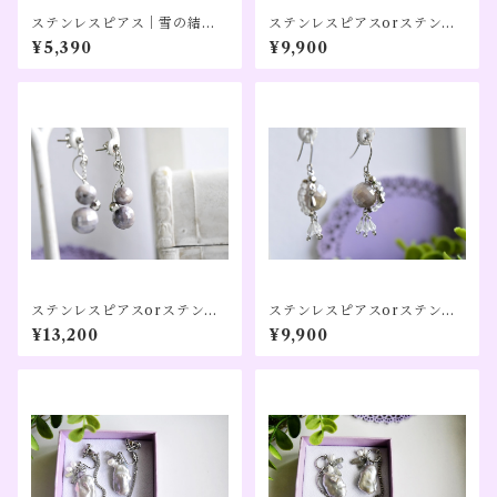
ステンレスピアス｜雪の結晶
ステンレスピアスorステンレ
モチーフ／リボンモチーフ｜
スイヤリングアレルギー対応
¥5,390
¥9,900
ゴールドカラー
｜キャンディモチーフ／ガー
ネット×ハーキマーダイヤモン
ド／大きめ｜【レイニーキャ
ンディ】シルバーカラー（１
０周年記念）
ステンレスピアスorステンレ
ステンレスピアスorステンレ
スイヤリング｜グレームーン
スイヤリング｜月食モチーフ
¥13,200
¥9,900
ストーン／大きめ｜【光のた
／グレームーンストーン×水晶
どり道】シルバーカラー、コ
／大きめ｜【夜のぬくもり】
ンビカラー（１０周年記念）
シルバーカラー（１０周年記
念）