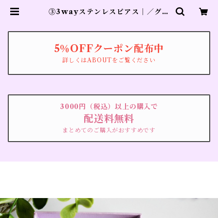
③3wayステンレスピアス｜／グレ
ー淡水パール×ラブラドライト×ホワ
イト淡水パール×水晶／大きめ｜
【私に還る】シルバーカラー（１０
周年記念） | ブローチのyucco be
5％OFFクーポン配布中
ste
詳しくはABOUTをご覧ください
3000円（税込）以上の購入で
配送料無料
まとめてのご購入がおすすめです