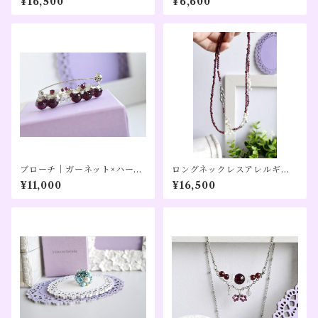
¥16,500
¥6,600
淡水パール／80cm｜【形にな
マリンカラー（１０月誕生日
らない道】シルバーカラー
カラー）【Pon】
（１０周年記念）
ブローチ｜ガーネット×ハーキ
ロングネックレスアレルギー
マーダイヤモンド×レインボー
対応｜ガーネット×淡水パール
¥11,000
¥16,500
ムーンストーン｜【sidefac
／80cm｜【形にならない道】
e】シルバーカラー（１０周年
シルバーカラー（１０周年記
記念）
念）