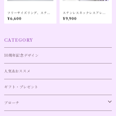
フリーサイズリング、ステン
ステンレスネックレスアレル
レス、アレルギー対応、ター
ギー対応｜キャンディモチー
¥6,600
¥9,900
コイズカラー（１２月誕生日
フ／ガーネット×ハーキマーダ
カラー）【Pon】
イヤモンド｜【】シルバーカ
ラー（１０周年記念）
CATEGORY
10周年記念デザイン
人気&おススメ
ギフト・プレゼント
ブローチ