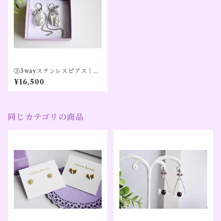
③3wayステンレスピアス｜／
グレー淡水パール×ラブラドラ
¥16,500
イト×ホワイト淡水パール×水
晶／大きめ｜【私に還る】シ
ルバーカラー（１０周年記
念）
同じカテゴリの商品